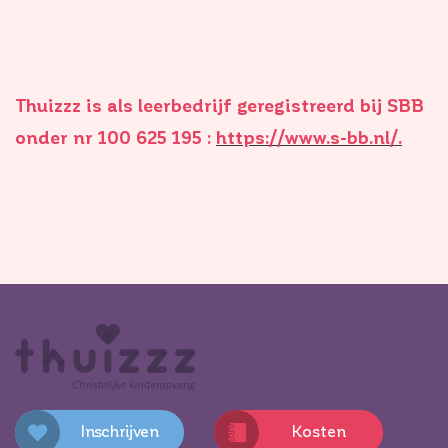
Thuizzz is als leerbedrijf geregistreerd bij SBB
onder nr 100 625 195 :
https://www.s-bb.nl/.
Inschrijven
Kosten