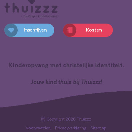
Inschrijven
Kosten
Kinderopvang met christelijke identiteit
.
Jouw kind thuis bij Thuizzz!
© Copyright 2026
Thuizzz
Voorwaarden
Privacyverklaring
Sitemap