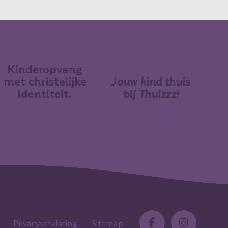
Kinderopvang
met christelijke
Jouw kind thuis
identiteit
.
bij Thuizzz!
Privacyverklaring
Sitemap