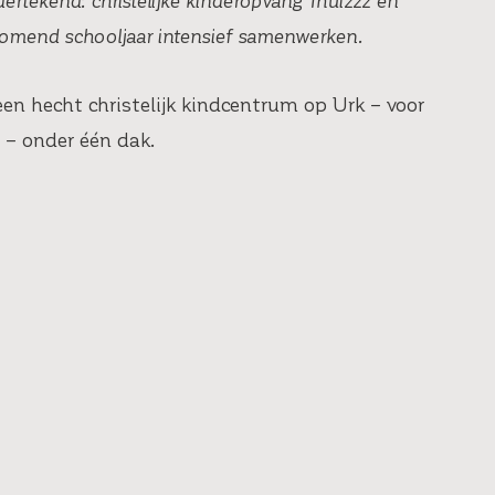
dertekend: christelijke kinderopvang Thuizzz en
omend schooljaar intensief samenwerken.
en hecht christelijk kindcentrum op Urk – voor
r – onder één dak.