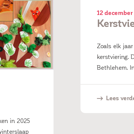
12 december
Kerstvi
Zoals elk jaa
kerstviering. 
Bethlehem. I
Lees verd
ken in 2025
winterslaap