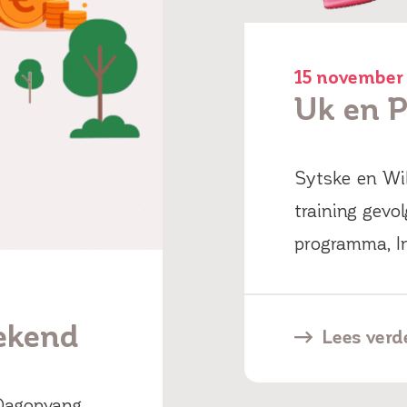
15 november
Uk en P
Sytske en Wi
training gevo
programma, In
bekend
Lees verd
 Dagopvang