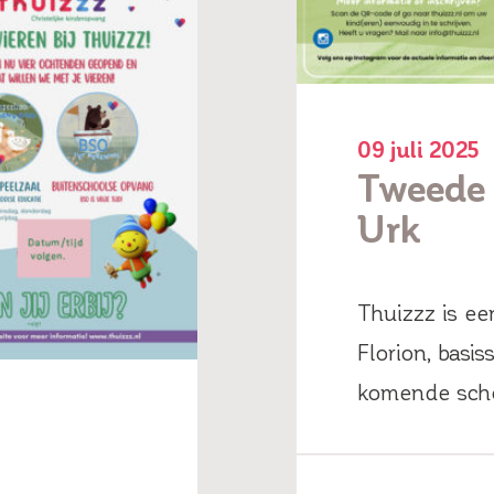
09 juli 2025
Tweede 
Urk
Thuizzz is e
Florion, basi
komende scho